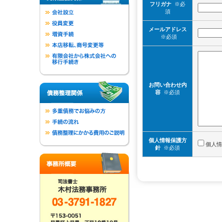
フリガナ
※必
須
メールアドレス
※必須
お問い合わせ内
容
※必須
個人情報保護方
個人情
針
※必須