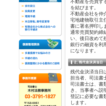
不動産を売買す
を結びます。
不動産会社を仲
宅地建物取引主
書に署名押印し
通常売買契約締
い、後日改めて
銀行の融資を利
になります。
残代金決済当日
担当者、司法書
司法書士は、書
き、当事者へ説
登記に必要な書
します。