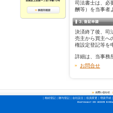
司法書士は、必
酬等）を当事者
決済終了後、司
売主から買主へ
権設定登記等を
詳細は、当事務
お問合せ
｜
相続登記
｜
贈与登記
｜
会社設立
｜
役員変更
｜
増資手続