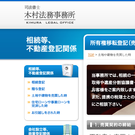
TOP
> 土地や建物を売買した時